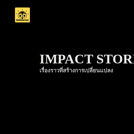
Social Expe
Comparison
Interview V
Social Expe
Short Film
Comparison
Interactive 
IMPACT STOR
Interview V
เรื่องราวที่สร้างการเปลี่ยนแปลง
Short Film
Interactive 