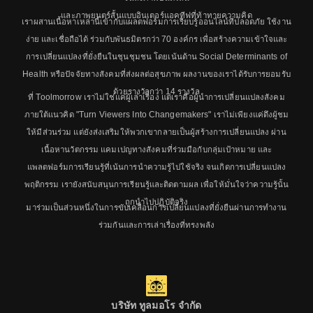
และภาพยนตร์สั้นแบบอินเตอร์แอคทีฟที่ท้าทายความคิด
เราผสานเนื้อหาเหล่านี้เข้ากับแผลตฟอร์มการเรียบรู้ออนไลน์ที่ปลอดภัย ใช้งาน
ง่าย และเชื่อถือได้ ร่วมกับพันธมิตรกว่า 70 องค์กร เพื่อสร้างความเข้าใจและ
การเปลี่ยนแปลงที่ยั่งยืนในชุนชุมชน โดยเน้นด้าน Social Determinants of
Health หรือปัจจัยทางสังคมที่ส่งผลต่อสุขภาพ ผลงานของเราได้รับการยอมรับ
ด้วยรางวัลกว่า 14 รางวัล
ที่ Toolmorrow เราไม่ใช่แค่ผู้เล่าเรื่อง แต่เราคือผู้นำการเปลี่ยนแปลงสังคม
ภายใต้แนวคิด "Turn Viewers Into Changemakers" เราไม่เพียงแค่ดึงผู้ชม
ให้มีส่วนร่วม แต่ยังส่งเสริมให้พวกเขากลายเป็นผู้สร้างการเปลี่ยนแปลง ผ่าน
เนื้อหานวัตกรรม แคมเปญทางสังคมที่ร่วมมือกับกลุ่มเป้าหมาย และ
แพลตฟอร์มการเรียนรู้ที่เน้นการนำความรู้ไปใช้จริง จนเกิดการเปลี่ยนแปลง
พฤติกรรม เรายังสนับสนุนการเรียนรู้และติดตามผล เพื่อให้มั่นใจว่าความรู้นั้น
ถูกนำไปปฏิบัติจริง
มาร่วมเป็นส่วนหนึ่งในการขับเคลื่อนการเปลี่ยนแปลงที่ยั่งยืนผ่านการทำงาน
ร่วมกันและการเล่าเรื่องที่ทรงพลัง
บริษัท ทูลมอโร จำกัด