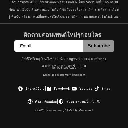
ได้รับการจดทะเบียนเป็นวิสาหกิจเพื่อสังคมอย่างเป็นทางการนับตั้งแต่วันที่ 30
กันยายน 2565 ด้วยความมุ่งมั่นที่จะใช้พลังของสื่อและนวัตกรรมด้านการเรียน
รู้เพื่อขับเคลื่อนการเปลี่ยนแปลงในสังคมอย่างมีความหมายและยั่งยืนในสังคม.
ติดตามคอนเทนต์ใหม่ๆก่อนใคร
Subscribe
14/5348 หมู่บ้านบัวทองธานี ถ.กาญจนาภิเษก ต.บางบัวทอง
อ.บางบัวทอง จ.นนทบุรี 11110
Tel. 098 507 6216
Email: toolmorrow.s@gmail.com
Share&Care
Facebook
Youtube
tiktok
คำถามที่พบบ่อย
นโยบายความเป็นส่วนตัว
© 2025 toolmorrow , All Rights Reserved