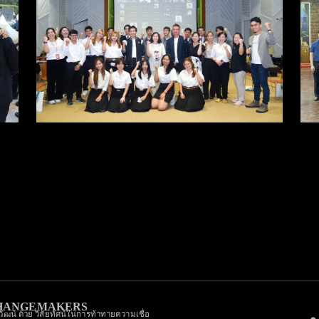
“สื่อสร้างสรรค์ ภาคีสร้าง
สุข BY สภส.”
CHANGEMAKERS
ิวัฒน์ ด้วย วิสัยทัศน์ในการท้าทายความเชื่อ