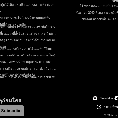
บริ
ะตุ้นให้เกิดการเปลี่ยนแปลงความคิด ตั้งแต่
ได้รับการจดทะเบียนเป็นวิสาหก
งคม
กันยายน 2565 ด้วยความมุ่งมั่นที
ร้างแรงบันดาลใจ ไปจนถึงภาพยนตร์สั้น
ขับเคลื่อนการเปลี่ยนแปลง
ีฟที่ท้าทายความคิด
์ที่ปลอดภัย ใช้งานง่าย และเชื่อถือได้ ร่วม
ลี่ยนแปลงที่ยั่งยืนในชุนชุมชน โดยเน้นด้าน
งผลต่อสุขภาพ ผลงานของเราได้รับการยอมรับ
างวัล
ำการเปลี่ยนแปลงสังคม ภายใต้แนวคิด "Turn
วนร่วม แต่ยังส่งเสริมให้พวกเขากลายเป็นผู้
งสังคมที่ร่วมมือกับกลุ่มเป้าหมาย และ
ิดการเปลี่ยนแปลงพฤติกรรม เรายังสนับสนุน
ามรู้นั้นถูกนำไปปฏิบัติจริง
ยืนผ่านการทำงานร่วมกันและการเล่าเรื่องที่
Share&Care
ๆก่อนใคร
คำถามที่พบ
Subscribe
© 2025 too