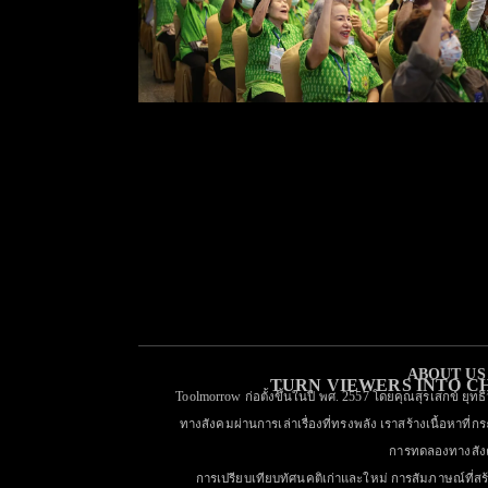
“โครงการส่งเสริมและ
พัฒนาศักยภาพผู้สูงอายุ”
ABOUT US
TURN VIEWERS INTO 
Toolmorrow ก่อตั้งขึ้นในปี พศ. 2557 โดยคุณสุรเสกข์ ยุทธ
ทางสังคมผ่านการเล่าเรื่องที่ทรงพลัง เราสร้างเนื้อหาที่กร
การทดลองทางสั
การเปรียบเทียบทัศนคติเก่าและใหม่ การสัมภาษณ์ที่ส