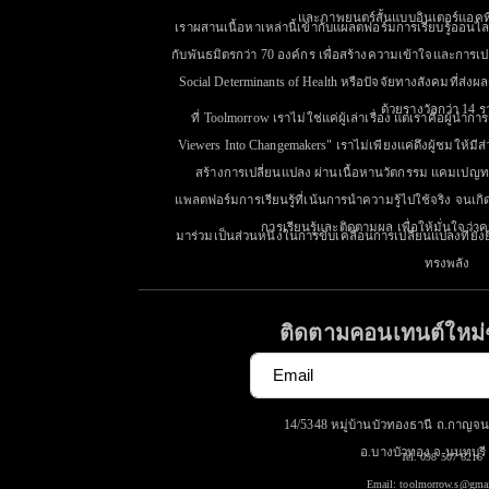
และภาพยนตร์สั้นแบบอินเตอร์แอคท
เราผสานเนื้อหาเหล่านี้เข้ากับแผลตฟอร์มการเรียบรู้ออนไลน
กับพันธมิตรกว่า 70 องค์กร เพื่อสร้างความเข้าใจและการเป
Social Determinants of Health หรือปัจจัยทางสังคมที่ส่
ด้วยรางวัลกว่า 14 ร
ที่ Toolmorrow เราไม่ใช่แค่ผู้เล่าเรื่อง แต่เราคือผู้น
Viewers Into Changemakers" เราไม่เพียงแค่ดึงผู้ชมให้มีส่
สร้างการเปลี่ยนแปลง ผ่านเนื้อหานวัตกรรม แคมเปญทา
แพลตฟอร์มการเรียนรู้ที่เน้นการนำความรู้ไปใช้จริง จนเก
การเรียนรู้และติดตามผล เพื่อให้มั่นใจว่าคว
มาร่วมเป็นส่วนหนึ่งในการขับเคลื่อนการเปลี่ยนแปลงที่ยั่ง
ทรงพลัง
ติดตามคอนเทนต์ใหม่
14/5348 หมู่บ้านบัวทองธานี ถ.กาญจ
อ.บางบัวทอง จ.นนทบุรี
Tel. 098 507 6216
Email: toolmorrow.s@gma