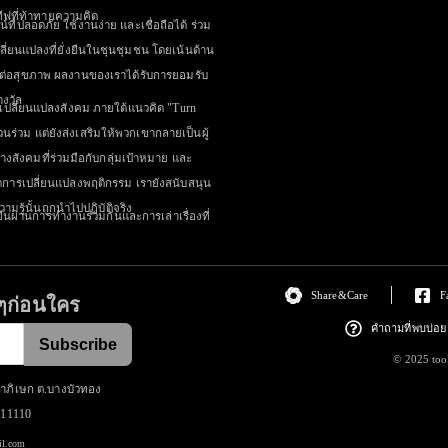
ีฟที่ท้าทายความคิด
์ที่ปลอดภัย ใช้งานง่าย และเชื่อถือได้ ร่วม
ลี่ยนแปลงที่ยั่งยืนในชุนชุมชน โดยเน้นด้าน
งผลต่อสุขภาพ ผลงานของเราได้รับการยอมรับ
างวัล
ำการเปลี่ยนแปลงสังคม ภายใต้แนวคิด "Turn
วนร่วม แต่ยังส่งเสริมให้พวกเขากลายเป็นผู้
งสังคมที่ร่วมมือกับกลุ่มเป้าหมาย และ
ิดการเปลี่ยนแปลงพฤติกรรม เรายังสนับสนุน
ามรู้นั้นถูกนำไปปฏิบัติจริง
ยืนผ่านการทำงานร่วมกันและการเล่าเรื่องที่
Share&Care
F
ๆก่อนใคร
คำถามที่พบบ่อย
Subscribe
© 2025 too
นาภิเษก ต.บางบัวทอง
 11110
il.com