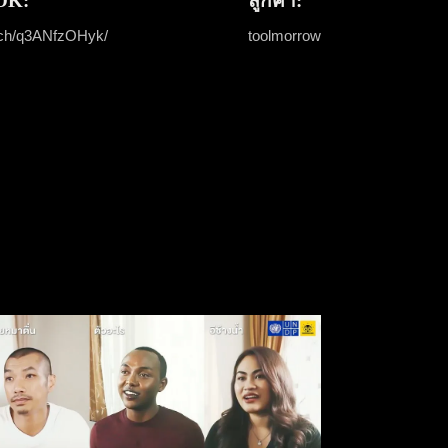
OK:
ลูกค้า:
atch/q3ANfzOHyk/
toolmorrow
เรื่องเล็กแต่เจ็บมาก