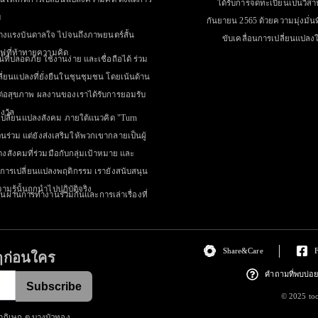
ได้รับการจดทะเบียนเป็นวิสาห
ม
กันยายน 2565 ด้วยความมุ่งมั่นท
ร้างแรงบันดาลใจ ไปจนถึงภาพยนตร์สั้น
ขับเคลื่อนการเปลี่ยนแปล
ฟที่ท้าทายความคิด
ที่ปลอดภัย ใช้งานง่าย และเชื่อถือได้ ร่วม
ี่ยนแปลงที่ยั่งยืนในชุนชุมชน โดยเน้นด้าน
งผลต่อสุขภาพ ผลงานของเราได้รับการยอมรับ
งวัล
ำการเปลี่ยนแปลงสังคม ภายใต้แนวคิด "Turn
วนร่วม แต่ยังส่งเสริมให้พวกเขากลายเป็นผู้
สังคมที่ร่วมมือกับกลุ่มเป้าหมาย และ
ิดการเปลี่ยนแปลงพฤติกรรม เรายังสนับสนุน
ามรู้นั้นถูกนำไปปฏิบัติจริง
ยืนผ่านการทำงานร่วมกันและการเล่าเรื่องที่
Share&Care
ๆก่อนใคร
คำถามที่พบบ่อ
Subscribe
© 2025 too
าภิเษก ต.บางบัวทอง