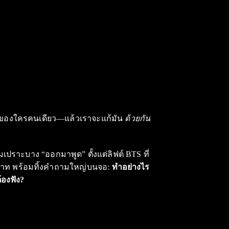
หาของใครคนเดียว—แล้วเราจะแก้มัน
ด้วยกัน
ลุ่มเปราะบาง “ออกมาพูด” ตั้งแต่ลิฟต์ BTS ที่
00 บาท พร้อมทิ้งคำถามใหญ่บนจอ:
ทำอย่างไร
ต้องฟัง?