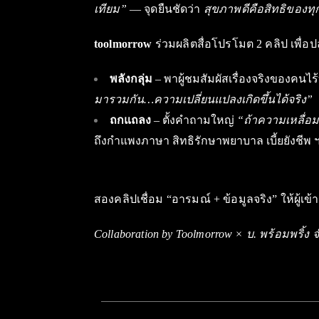
เทียม”
— จุดยืนชัดว่า
สุขภาพดีคือสิทธิของท
toolmorrow
ร่วมผลิตสื่อโปรโมต 2 คลิป เพื่อป
พลังกลุ่ม
– พาผู้ชมสัมผัสเรื่องจริงของคนไ
มารวมกัน…ความเปลี่ยนแปลงเกิดขึ้นได้จริง”
ถกแถลง
– ตั้งคำถามใหญ่
“ถ้าความเหลื่อม
ถึงกำแพงภาษา สิทธิรักษาพยาบาล เบี้ยยังชีพ ฯ
สองคลิปเชื่อม “อารมณ์ + ข้อมูลจริง” ให้ผู้
Collaboration by Toolmorrow × บ. พร้อมพริ้ง จ