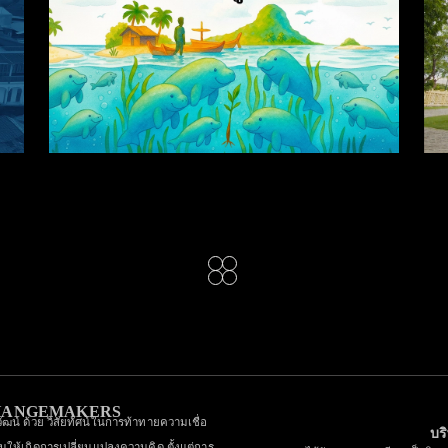
หนังสือนิทาน มิกกี้..พะยูน
น้อย
CHANGEMAKERS
วัฒน์ ด้วย วิสัยทัศน์ในการท้าทายความเชื่อ
บร
ุ้นให้เกิดการเปลี่ยนแปลงความคิด ตั้งแต่การ