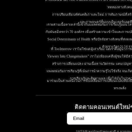
ทดลองทางสังค
การเปรียบเทียบทัศนคติเก่าและใหม่ การสัมภาษณ์ที่ส
และภาพยนตร์สั้นแบบอินเตอร์แอคที
เราผสานเนื้อหาเหล่านี้เข้ากับแผลตฟอร์มการเรียบรู้ออนไลน์
กับพันธมิตรกว่า 70 องค์กร เพื่อสร้างความเข้าใจและการเปล
Social Determinants of Health หรือปัจจัยทางสังคมที่ส่
ด้วยรางวัลกว่า 14 รา
ที่ Toolmorrow เราไม่ใช่แค่ผู้เล่าเรื่อง แต่เราคือผู้น
Viewers Into Changemakers" เราไม่เพียงแค่ดึงผู้ชมให้มีส่
สร้างการเปลี่ยนแปลง ผ่านเนื้อหานวัตกรรม แคมเปญทาง
แพลตฟอร์มการเรียนรู้ที่เน้นการนำความรู้ไปใช้จริง จนเก
การเรียนรู้และติดตามผล เพื่อให้มั่นใจว่าคว
มาร่วมเป็นส่วนหนึ่งในการขับเคลื่อนการเปลี่ยนแปลงที่ยั่ง
ทรงพลัง
ติดตามคอนเทนต์ใหม่
14/5348 หมู่บ้านบัวทองธานี ถ.กาญจน