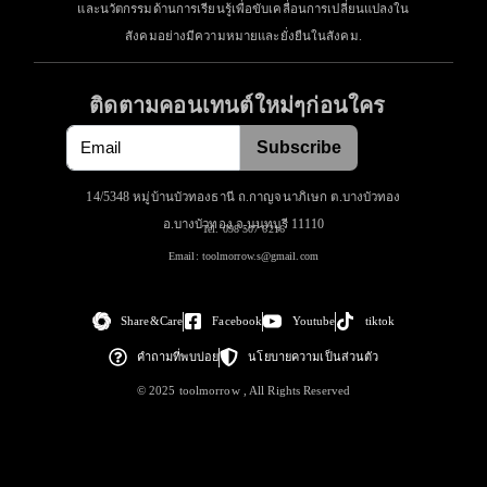
และนวัตกรรมด้านการเรียนรู้เพื่อขับเคลื่อนการเปลี่ยนแปลงใน
สังคมอย่างมีความหมายและยั่งยืนในสังคม.
ติดตามคอนเทนต์ใหม่ๆก่อนใคร
Subscribe
14/5348 หมู่บ้านบัวทองธานี ถ.กาญจนาภิเษก ต.บางบัวทอง
อ.บางบัวทอง จ.นนทบุรี 11110
Tel. 098 507 6216
Email: toolmorrow.s@gmail.com
Share&Care
Facebook
Youtube
tiktok
คำถามที่พบบ่อย
นโยบายความเป็นส่วนตัว
© 2025 toolmorrow , All Rights Reserved